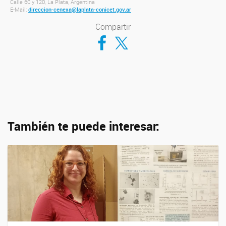
Calle 60 y 120, La Plata, Argentina
E-Mail:
direccion-cenexa@laplata-conicet.gov.ar
Compartir
Compartir en Facebook
Compartir en Twitter
También te puede interesar: