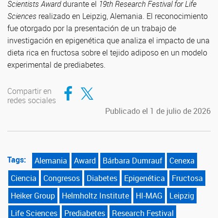
Scientists Award
durante el
19th Research Festival for Life
Sciences
realizado en Leipzig, Alemania. El reconocimiento
fue otorgado por la presentación de un trabajo de
investigación en epigenética que analiza el impacto de una
dieta rica en fructosa sobre el tejido adiposo en un modelo
experimental de prediabetes.
Compartir en Facebook
Compartir en Twitter
Compartir en
redes sociales
Publicado el 1 de julio de 2026
Tags:
Alemania
Award
Bárbara Dumrauf
Cenexa
Ciencia
Congresos
Diabetes
Epigenética
Fructosa
Heiker Group
Helmholtz Institute
HI-MAG
Leipzig
Life Sciences
Prediabetes
Research Festival