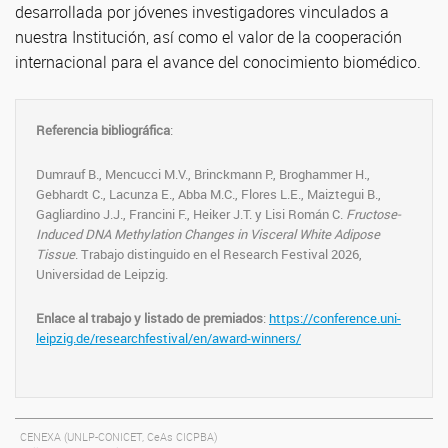
desarrollada por jóvenes investigadores vinculados a
nuestra Institución, así como el valor de la cooperación
internacional para el avance del conocimiento biomédico.
Referencia bibliográfica
:
Dumrauf B., Mencucci M.V., Brinckmann P., Broghammer H.,
Gebhardt C., Lacunza E., Abba M.C., Flores L.E., Maiztegui B.,
Gagliardino J.J., Francini F., Heiker J.T. y Lisi Román C.
Fructose-
Induced DNA Methylation Changes in Visceral White Adipose
Tissue
. Trabajo distinguido en el Research Festival 2026,
Universidad de Leipzig.
Enlace al trabajo y listado de premiados
:
https://conference.uni-
leipzig.de/researchfestival/en/award-winners/
CENEXA (UNLP-CONICET, CeAs CICPBA)