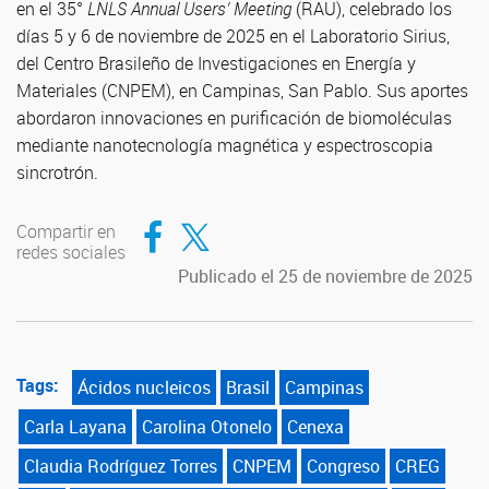
en el 35°
LNLS Annual Users’ Meeting
(RAU), celebrado los
días 5 y 6 de noviembre de 2025 en el Laboratorio Sirius,
del Centro Brasileño de Investigaciones en Energía y
Materiales (CNPEM), en Campinas, San Pablo. Sus aportes
abordaron innovaciones en purificación de biomoléculas
mediante nanotecnología magnética y espectroscopia
sincrotrón.
Compartir en Facebook
Compartir en Twitter
Compartir en
redes sociales
Publicado el 25 de noviembre de 2025
Tags:
Ácidos nucleicos
Brasil
Campinas
Carla Layana
Carolina Otonelo
Cenexa
Claudia Rodríguez Torres
CNPEM
Congreso
CREG