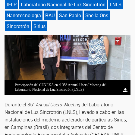
IFLP
Laboratorio Nacional de Luz Sincrotrón
LNLS
Nanotecnología
RAU
San Pablo
Sheila Ons
Sincrotrón
Sirius
Participación del CENEXA en el 35° Annual Users’ Meeting del
Laboratorio Nacional de Luz Sincrotrón (LNLS)
Durante el 35°
Annual Users’ Meeting
del Laboratorio
Nacional de Luz Sincrotrón (LNLS), llevado a cabo en las
instalaciones del moderno acelerador de partículas Sirius,
en Campinas (Brasil), dos integrantes del Centro de
Endocrinología Experimental y Aplicada (CENEXA, UNLP–