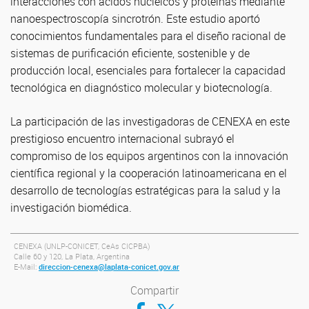
interacciones con ácidos nucleicos y proteínas mediante
nanoespectroscopía sincrotrón. Este estudio aportó
conocimientos fundamentales para el diseño racional de
sistemas de purificación eficiente, sostenible y de
producción local, esenciales para fortalecer la capacidad
tecnológica en diagnóstico molecular y biotecnología.
La participación de las investigadoras de CENEXA en este
prestigioso encuentro internacional subrayó el
compromiso de los equipos argentinos con la innovación
científica regional y la cooperación latinoamericana en el
desarrollo de tecnologías estratégicas para la salud y la
investigación biomédica.
CENEXA (
UNLP-CONICET, CeAs CICPBA)
Calle 60 y 120, La Plata, Argentina
E-Mail:
direccion-cenexa@laplata-conicet.gov.ar
Compartir
Compartir en Facebook
Compartir en Twitter