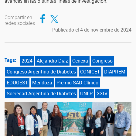
avances en las distintas líneas de investigación.
Compartir en Facebook
Compartir en Twitter
Compartir en
redes sociales
Publicado el 4 de noviembre de 2024
Tags:
2024
Alejandro Diaz
Cenexa
Congreso
Congreso Argentino de Diabetes
CONICET
DIAPREM
EDUGEST
Mendoza
Premio SAD Clínico
Sociedad Argentina de Diabetes
UNLP
XXIV