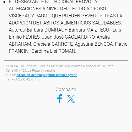
EL DESBALANCE NUTRICIONAL PROVOCA
ALTERACIONES A NIVEL DEL TEJIDO ADIPOSO
VISCERAL Y PARDO QUE PUEDEN REVERTIR TRAS LA
ADOPCIÓN DE HÁBITOS ALIMENTICIOS SALUDABLES.
Autores: Bárbara DUMRAUF, Bárbara MAIZTEGUI, Luis
Emilio FLORES, Juan José GAGLIARDINO, Analía
ABRAHAM, Graciela GARROTE, Agustina BENGOA, Flavio
FRANCINI, Carolina Lisi ROMÁN.
CENEXA, Facultad de Ciencias Médicas, Universidad Nacional de La Plata
Calle 60 y 120, La Plata, Argentina
E-Mail:
direccion-cenexa@laplata-conicet.gov.ar
Tel: +54 (221) 423-6712
Compartir
Compartir en Facebook
Compartir en Twitter