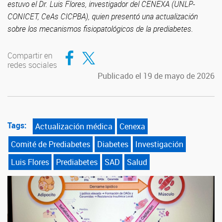
estuvo el Dr. Luis Flores, investigador del CENEXA (UNLP-
CONICET, CeAs CICPBA), quien presentó una actualización
sobre los mecanismos fisiopatológicos de la prediabetes.
Compartir en Facebook
Compartir en Twitter
Compartir en
redes sociales
Publicado el 19 de mayo de 2026
Tags:
Actualización médica
Cenexa
Comité de Prediabetes
Diabetes
Investigación
Luis Flores
Prediabetes
SAD
Salud