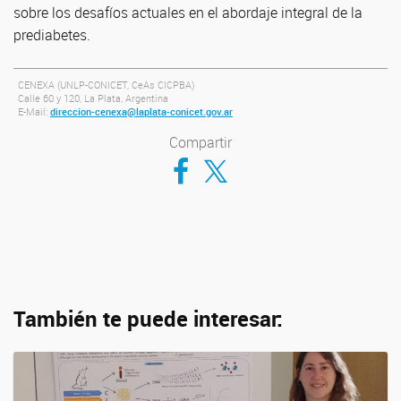
sobre los desafíos actuales en el abordaje integral de la
prediabetes.
CENEXA (UNLP-CONICET, CeAs CICPBA)
Calle 60 y 120, La Plata, Argentina
E-Mail:
direccion-cenexa@laplata-conicet.gov.ar
Compartir
Compartir en Facebook
Compartir en Twitter
También te puede interesar: