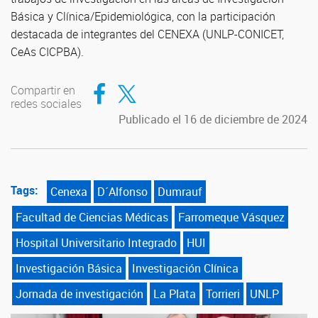
Básica y Clínica/Epidemiológica, con la participación
destacada de integrantes del CENEXA (UNLP-CONICET,
CeAs CICPBA).
Compartir en Facebook
Compartir en Twitter
Compartir en
redes sociales
Publicado el 16 de diciembre de 2024
Tags:
Cenexa
D´Alfonso
Dumrauf
Facultad de Ciencias Médicas
Farromeque Vásquez
Hospital Universitario Integrado
HUI
Investigación Básica
Investigación Clínica
Jornada de investigación
La Plata
Torrieri
UNLP