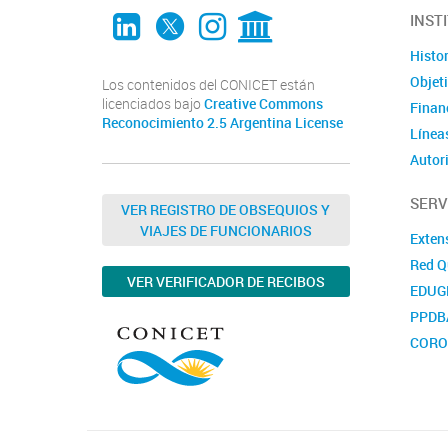
LinkedIn
Twitter
Instagram
CONICET Digital
INST
Histor
Objet
Los contenidos del CONICET están
licenciados bajo
Creative Commons
Finan
Reconocimiento 2.5 Argentina License
Líneas
Autor
SERV
VER REGISTRO DE OBSEQUIOS Y
VIAJES DE FUNCIONARIOS
Exten
Red Q
VER VERIFICADOR DE RECIBOS
EDUG
PPDB
CORO
Nutri
FIND
DIAP