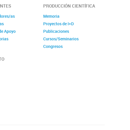
ANTES
PRODUCCIÓN CIENTÍFICA
dores/as
Memoria
as
Proyectos de I+D
de Apoyo
Publicaciones
orias
Cursos/Seminarios
Congresos
TO