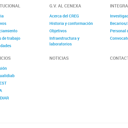
ITUCIONAL
G.V. AL CENEXA
INTEGR
ia
Acerca del CREG
Investiga
ivos
Historia y conformación
Becarios/
ciamiento
Objetivos
Personal 
 de trabajo
Infraestructura y
Convocat
laboratorios
idades
ICIOS
NOTICIAS
CONTAC
sión
ualidiab
EST
A
DIAR
Quid-Gest
RISK
REM