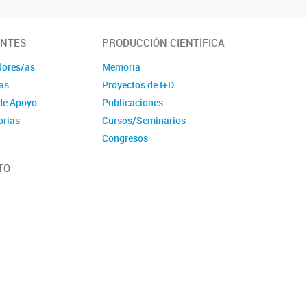
ANTES
PRODUCCIÓN CIENTÍFICA
dores/as
Memoria
as
Proyectos de I+D
de Apoyo
Publicaciones
orias
Cursos/Seminarios
Congresos
TO