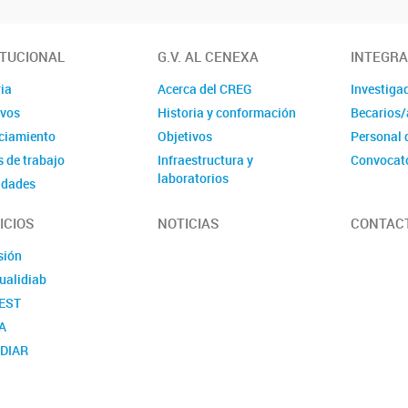
ITUCIONAL
G.V. AL CENEXA
INTEGR
ia
Acerca del CREG
Investiga
ivos
Historia y conformación
Becarios/
ciamiento
Objetivos
Personal 
 de trabajo
Infraestructura y
Convocat
laboratorios
idades
ICIOS
NOTICIAS
CONTAC
sión
ualidiab
EST
A
DIAR
Quid-Gest
RISK