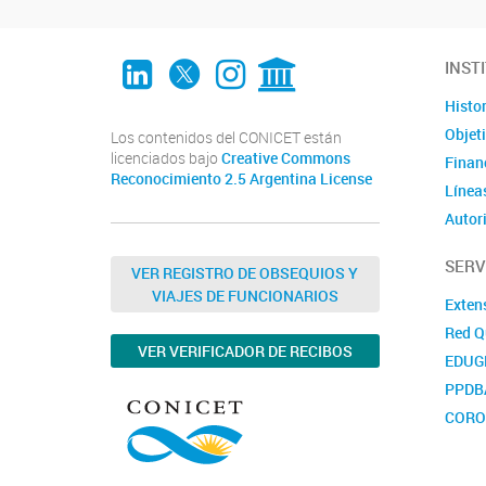
LinkedIn
Twitter
Instagram
CONICET Digital
INST
Histor
Objet
Los contenidos del CONICET están
licenciados bajo
Creative Commons
Finan
Reconocimiento 2.5 Argentina License
Líneas
Autor
SERV
VER REGISTRO DE OBSEQUIOS Y
VIAJES DE FUNCIONARIOS
Exten
Red Q
VER VERIFICADOR DE RECIBOS
EDUG
PPDB
CORO
Nutri
FIND