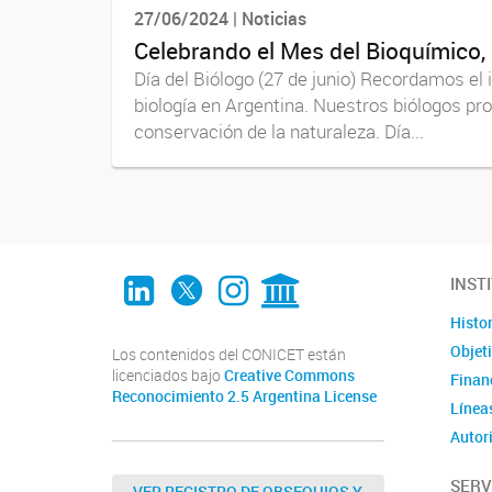
27/06/2024 | Noticias
Celebrando el Mes del Bioquímico,
Día del Biólogo (27 de junio) Recordamos el 
biología en Argentina. Nuestros biólogos pr
conservación de la naturaleza. Día...
LinkedIn
Twitter
Instagram
CONICET Digital
INST
Histor
Objet
Los contenidos del CONICET están
licenciados bajo
Creative Commons
Finan
Reconocimiento 2.5 Argentina License
Líneas
Autor
SERV
VER REGISTRO DE OBSEQUIOS Y