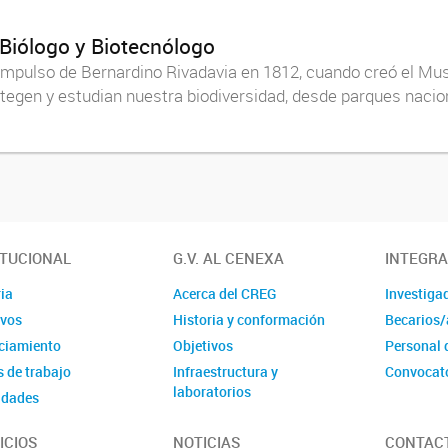
 Biólogo y Biotecnólogo
impulso de Bernardino Rivadavia en 1812, cuando creó el Muse
otegen y estudian nuestra biodiversidad, desde parques nacion
ITUCIONAL
G.V. AL CENEXA
INTEGR
ia
Acerca del CREG
Investiga
ivos
Historia y conformación
Becarios/
ciamiento
Objetivos
Personal 
 de trabajo
Infraestructura y
Convocat
laboratorios
idades
ICIOS
NOTICIAS
CONTAC