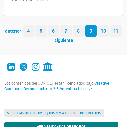
Navegador de artículos
anterior
4
5
6
7
8
9
10
11
siguiente
LinkedIn
Twitter
Instagram
CONICET Digital
Los contenidos del CONICET están licenciados bajo
Creative
Commons Reconocimiento 2.5 Argentina License
VER REGISTRO DE OBSEQUIOS Y VIAJES DE FUNCIONARIOS
VER VERIFICADOR DE RECIBOS