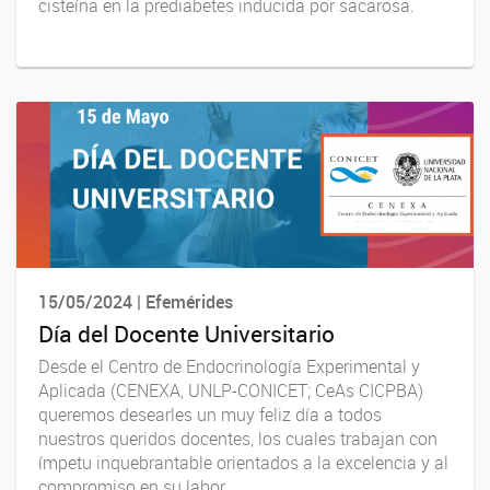
cisteína en la prediabetes inducida por sacarosa.
15/05/2024 | Efemérides
Día del Docente Universitario
Desde el Centro de Endocrinología Experimental y
Aplicada (CENEXA, UNLP-CONICET; CeAs CICPBA)
queremos desearles un muy feliz día a todos
nuestros queridos docentes, los cuales trabajan con
ímpetu inquebrantable orientados a la excelencia y al
compromiso en su labor.